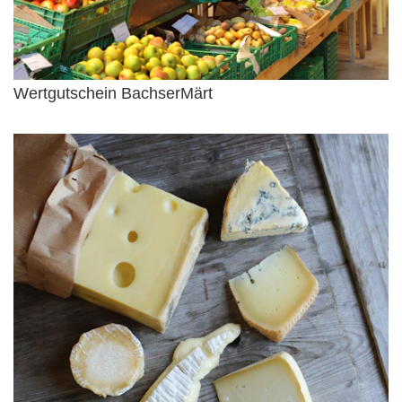
Wertgutschein BachserMärt