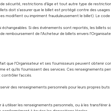
 de sécurité, restrictions d'âge et tout autre type de restricti
illets doit s'assurer que le billet est protégé contre des usages
s modifient ou impriment frauduleusement le billet). Le code Q
s ni échangeables. Si des événements sont reportés, les billets
 de remboursement de l'Acheteur de billets envers l'Organisat
 fait que l'Organisateur et ses fournisseurs peuvent obtenir 
tème et qu'ils fournissent des services. Ces renseignements pe
t contrôler l'accès.
se servir des renseignements personnels pour leurs propres but
 utiliser les renseignements personnels, ou à les transférer à 
s conformément à toutes les dispositions légales.