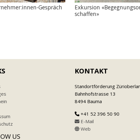
rnehmer:innen-Gespräch
Exkursion «Begegnungso
schaffen»
KS
KONTAKT
s
Standortförderung Zürioberla
ges
Bahnhofstrasse 13
ein
8494 Bauma
+41 52 396 50 90
ssum
E-Mail
schutz
Web
LOW US