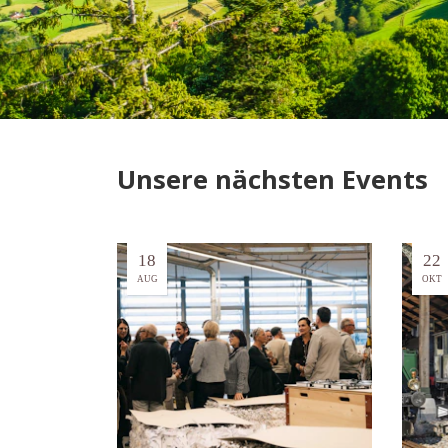
Unsere nächsten Events
18
22
AUG
OKT