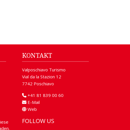
KONTAKT
Valposchiavo Turismo
Vial da la Stazion 12
7742 Poschiavo
+41 81 839 00 60
E-Mail
Web
FOLLOW US
iese
aden.