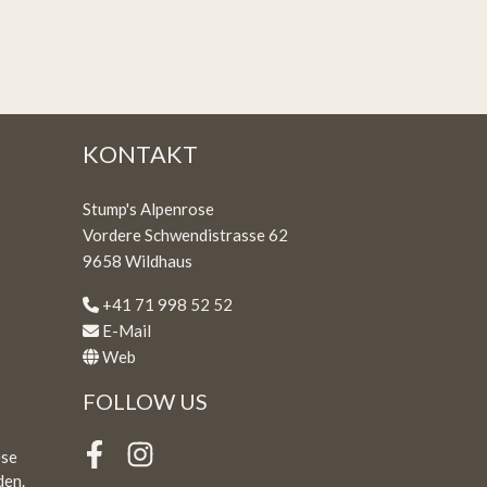
KONTAKT
Stump's Alpenrose
Vordere Schwendistrasse 62
9658 Wildhaus
+41 71 998 52 52
E-Mail
Web
FOLLOW US
ese
Facebook
Instagram
den.