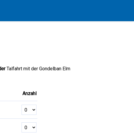
der
Talfahrt mit der Gondelban Elm
Anzahl
Anzahl Tickets Erwachsene
Anzahl Tickets Senior