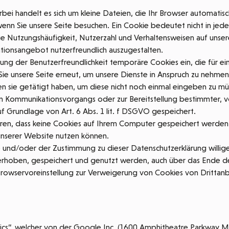
bei handelt es sich um kleine Dateien, die Ihr Browser automatisc
n Sie unsere Seite besuchen. Ein Cookie bedeutet nicht in jedem F
ie Nutzungshäufigkeit, Nutzerzahl und Verhaltensweisen auf unsere
ionsangebot nutzerfreundlich auszugestalten.
erung der Benutzerfreundlichkeit temporäre Cookies ein, die für 
e unsere Seite erneut, um unsere Dienste in Anspruch zu nehmen, 
n sie getätigt haben, um diese nicht noch einmal eingeben zu mü
en Kommunikationsvorgangs oder zur Bereitstellung bestimmter, v
f Grundlage von Art. 6 Abs. 1 lit. f DSGVO gespeichert.
ieren, dass keine Cookies auf Ihrem Computer gespeichert werden
 unserer Website nutzen können.
und/oder der Zustimmung zu dieser Datenschutzerklärung willige
oben, gespeichert und genutzt werden, auch über das Ende der 
Browservoreinstellung zur Verweigerung von Cookies von Drittanbi
ics“, welcher von der Google Inc. (1600 Amphitheatre Parkway 