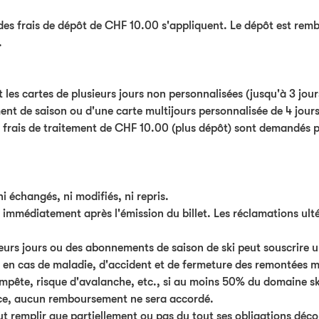
 des frais de dépôt de CHF 10.00 s'appliquent. Le dépôt est rembo
.
 les cartes de plusieurs jours non personnalisées (jusqu'à 3 jou
nt de saison ou d'une carte multijours personnalisée de 4 jours e
s frais de traitement de CHF 10.00 (plus dépôt) sont demandés p
i échangés, ni modifiés, ni repris.
lée immédiatement après l'émission du billet. Les réclamations u
ieurs jours ou des abonnements de saison de ski peut souscrire 
 en cas de maladie, d'accident et de fermeture des remontées m
mpête, risque d'avalanche, etc., si au moins 50% du domaine sk
ce, aucun remboursement ne sera accordé.
 remplir que partiellement ou pas du tout ses obligations déco