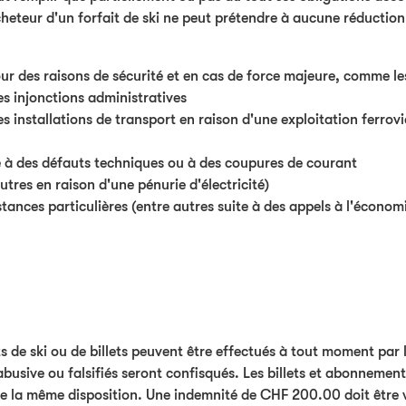
acheteur d'un forfait de ski ne peut prétendre à aucune réducti
 pour des raisons de sécurité et en cas de force majeure, comme 
es injonctions administratives
des installations de transport en raison d'une exploitation ferrov
te à des défauts techniques ou à des coupures de courant
utres en raison d'une pénurie d'électricité)
stances particulières (entre autres suite à des appels à l'économ
its de ski ou de billets peuvent être effectués à tout moment p
abusive ou falsifiés seront confisqués. Les billets et abonnement
 de la même disposition. Une indemnité de CHF 200.00 doit être v