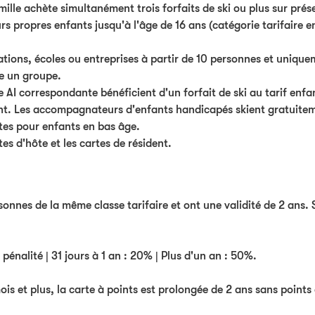
mille achète simultanément trois forfaits de ski ou plus sur prés
 propres enfants jusqu'à l'âge de 16 ans (catégorie tarifaire enf
tions, écoles ou entreprises à partir de 10 personnes et uniqu
me un groupe.
e AI correspondante bénéficient d'un forfait de ski au tarif enfa
t. Les accompagnateurs d'enfants handicapés skient gratuitem
tes pour enfants en bas âge.
es d'hôte et les cartes de résident.
onnes de la même classe tarifaire et ont une validité de 2 ans. S
énalité | 31 jours à 1 an : 20% | Plus d'un an : 50%.
is et plus, la carte à points est prolongée de 2 ans sans points 