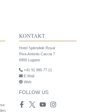
KONTAKT
Hotel Splendide Royal
Riva Antonio Caccia 7
6900 Lugano
+41 91 985 77 11
E-Mail
Web
FOLLOW US
ese
Facebook
Twitter
Youtube
Instagram
den.