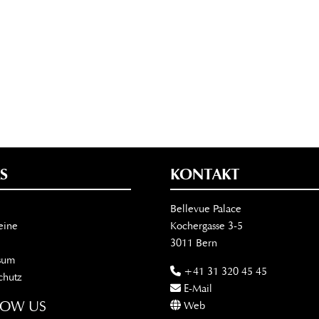
S
KONTAKT
Bellevue Palace
eine
Kochergasse 3-5
3011 Bern
sum
+41 31 320 45 45
chutz
E-Mail
LOW US
Web