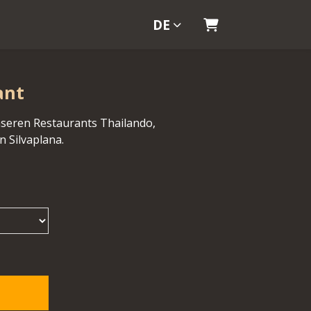
DE
Warenkorb
ant
seren Restaurants Thailando,
 Silvaplana.