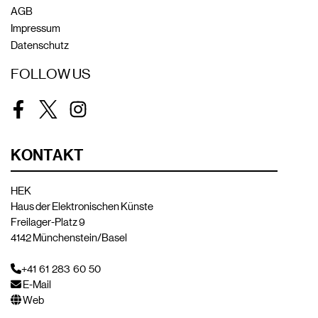
AGB
Impressum
Datenschutz
FOLLOW US
Facebook
Twitter
Instagram
KONTAKT
HEK
Haus der Elektronischen Künste
Freilager-Platz 9
4142 Münchenstein/Basel
+41 61 283 60 50
E-Mail
Web