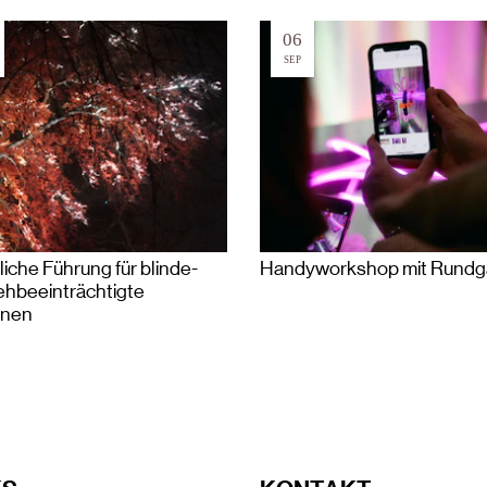
06
SEP
liche Führung für blinde-
Handyworkshop mit Rund
ehbeeinträchtigte
onen