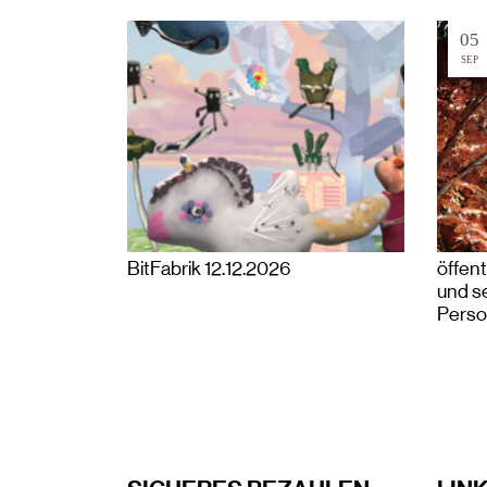
05
SEP
BitFabrik 12.12.2026
öffent
und s
Pers