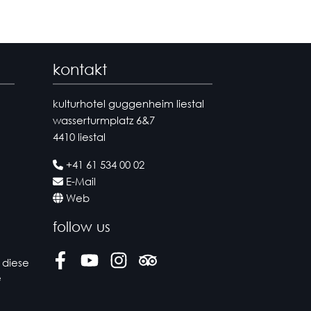
kontakt
kulturhotel guggenheim liestal
wasserturmplatz 6&7
4410 liestal
+41 61 534 00 02
E-Mail
Web
follow us
 diese
Facebook
Youtube
Instagram
Tripadvisor
e