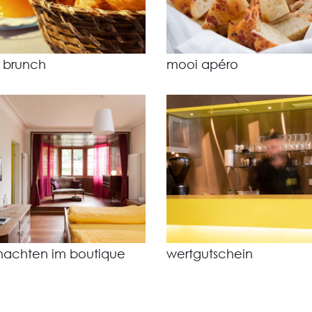
 brunch
mooi apéro
nachten im boutique
wertgutschein