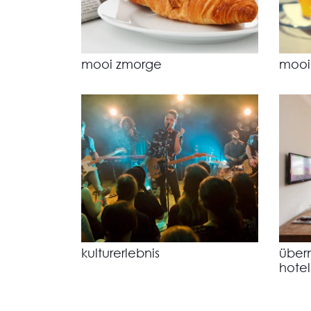
mooi zmorge
mooi
kulturerlebnis
über
hotel