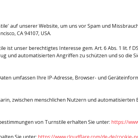
tile' auf unserer Website, um uns vor Spam und Missbrauch z
ancisco, CA 94107, USA.
e ist unser berechtigtes Interesse gem. Art. 6 Abs. 1 lit. 
rug und automatisierten Angriffen zu schützen und so die Si
 Daten umfassen Ihre IP-Adresse, Browser- und Geräteinfor
arin, zwischen menschlichen Nutzern und automatisierten B
estimmungen von Turnstile erhalten Sie unter:
https://www
alten Sie unter:
https://www.cloudflare.com/de-de/cookie-po