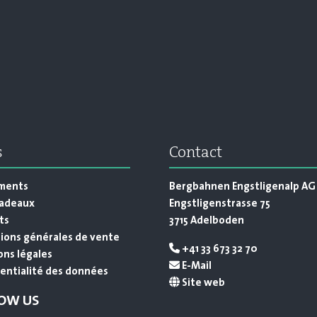
s
Contact
ments
Bergbahnen Engstligenalp AG
cadeaux
Engstligenstrasse 75
ts
3715 Adelboden
ions générales de vente
+41 33 673 32 70
ns légales
E-Mail
entialité des données
Site web
OW US