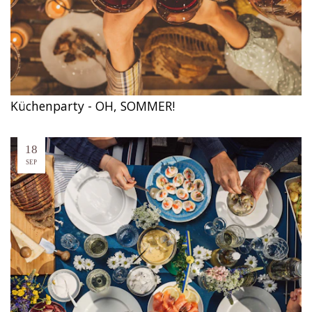
Küchenparty - OH, SOMMER!
18
SEP