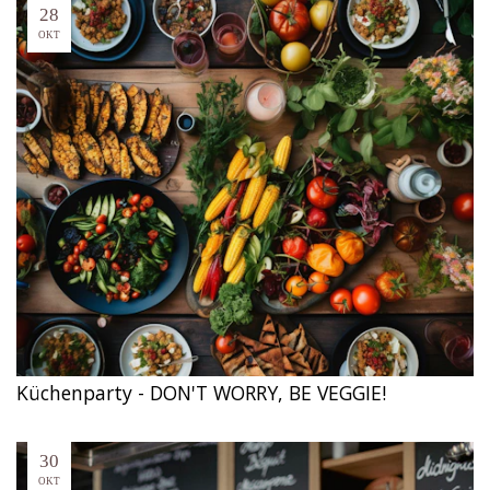
28
OKT
Küchenparty - DON'T WORRY, BE VEGGIE!
30
OKT