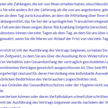
nen alle Zahlungen, die wir von Ihnen erhalten haben, einschliessl
ss Sie eine andere Art der Lieferung als die von uns angebotene, g
en ab dem Tag zurückzuzahlen, an dem die Mitteilung über Ihren W
hlungsmittel, das Sie bei der ursprünglichen Transaktion eingeset
m Fall werden Ihnen wegen dieser Rückzahlung Entgelte berechnet.
pätestens binnen vierzehn Tagen ab dem Tag, an dem Sie uns über d
 gewahrt, wenn Sie die Waren vor Ablauf der Frist von vierzehn Ta
errufsfrist mit der Ausführung des Vertrags beginnen, so haben Si
dem Zeitpunkt, zu dem Sie uns über die Ausübung Ihres Widerrufsre
en) im Verhältnis zum Gesamtumfang der vertraglich geschuldeten L
bestimmten Verträgen gesetzlich ausgeschlossen ist. Dies betrifft
vorgefertigt sind und für deren Herstellung eine individuelle Aus
rsönlichen Bedürfnisse des Verbrauchers zugeschnitten sind,
ie aus Gründen des Gesundheitsschutzes oder der Hygiene nicht zu
de,
l verderben können oder deren Verfallsdatum schnell überschritten
enn mit der Ausführung des Vertrags begonnen wurde, nachdem der 
echt verliert,