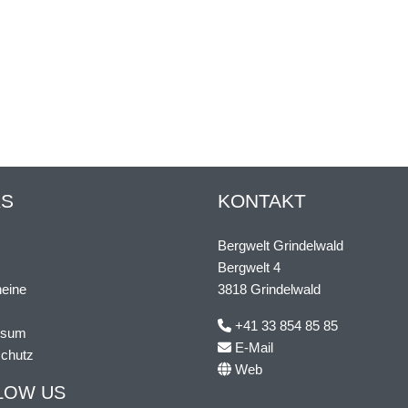
KS
KONTAKT
s
Bergwelt Grindelwald
Bergwelt 4
eine
3818 Grindelwald
+41 33 854 85 85
ssum
E-Mail
chutz
Web
LOW US