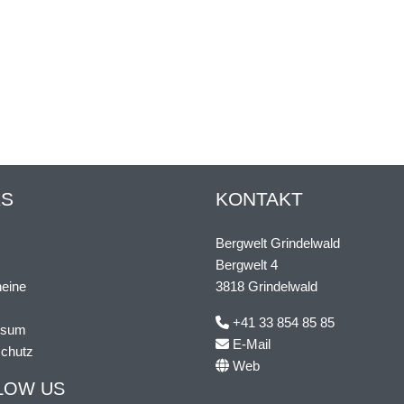
KS
KONTAKT
Bergwelt Grindelwald
s
Bergwelt 4
eine
3818 Grindelwald
+41 33 854 85 85
ssum
E-Mail
chutz
Web
LOW US