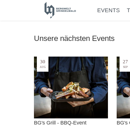
EVENTS
Unsere nächsten Events
30
27
AUG
SEP
BG's Grill - BBQ-Event
BG's 