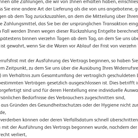
hnen alle Zahlungen, die wir von Ihnen erhalten haben, einschlies
ass Sie eine andere Art der Lieferung als die von uns angebotene,
gen ab dem Tag zurückzuzahlen, an dem die Mitteilung über Ihren
be Zahlungsmittel, das Sie bei der ursprünglichen Transaktion ein
em Fall werden Ihnen wegen dieser Rückzahlung Entgelte berechnet
spätestens binnen vierzehn Tagen ab dem Tag, an dem Sie uns übe
 ist gewahrt, wenn Sie die Waren vor Ablauf der Frist von vierzeh
errufsfrist mit der Ausführung des Vertrags beginnen, so haben S
dem Zeitpunkt, zu dem Sie uns über die Ausübung Ihres Widerrufsre
gen) im Verhältnis zum Gesamtumfang der vertraglich geschuldeten 
bestimmten Verträgen gesetzlich ausgeschlossen ist. Dies betrifft 
vorgefertigt sind und für deren Herstellung eine individuelle Au
rsönlichen Bedürfnisse des Verbrauchers zugeschnitten sind,
ie aus Gründen des Gesundheitsschutzes oder der Hygiene nicht zu
de,
l verderben können oder deren Verfallsdatum schnell überschritte
enn mit der Ausführung des Vertrags begonnen wurde, nachdem de
cht verliert,