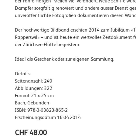
der Fähre Horgen–Meilen viel verändert: Neue Schiffe wurd
Dampfer sorgfältig renoviert und andere ausser Dienst geste
unveröffentlichte Fotografien dokumentieren diesen Wande
Der hochwertige Bildband erschien 2014 zum Jubiläum «1
Rapperswil» – und ist heute ein wertvolles Zeitdokument für
der Zürichsee-Flotte begeistern.
Ideal als Geschenk oder zur eigenen Sammlung.
Details:
Seitenanzahl: 240
Abbildungen: 322
Format 21 x 25 cm
Buch, Gebunden
ISBN: 978-3-03823-865-2
Erscheinungsdatum 16.04.2014
CHF 48.00