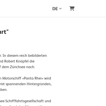
DE
Warenkorb
rt"
r: In diesem reich bebilderten
nd Robert Knöpfel die
uf dem Zürichsee nach.
 Motorschiff «Panta Rhei» wird
– mit spannenden Hintergründen,
aben.
see-Schifffahrtsgesellschaft und