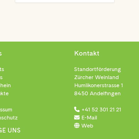
s
Kontakt
ts
Standortförderung
s
Zürcher Weinland
hein
Humlikonerstrasse 1
ukte
8450 Andelfingen
essum
+41 52 301 21 21
nschutz
E-Mail
Web
GE UNS