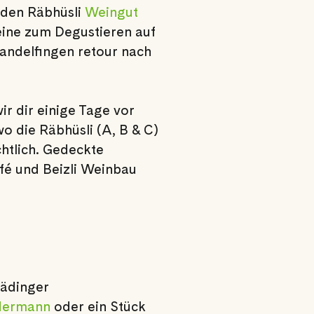
 den Räbhüsli
Weingut
ine zum Degustieren auf
nandelfingen retour nach
r dir einige Tage vor
o die Räbhüsli (A, B & C)
chtlich. Gedeckte
fé und Beizli Weinbau
nädinger
dermann
oder ein Stück