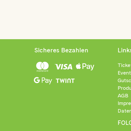
Sicheres Bezahlen
Link
Ticke
Event
Gutsc
Prod
AGB
Impr
Date
FOL