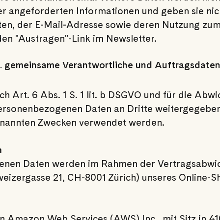
er angeforderten Informationen und geben sie nicht
aten, der E-Mail-Adresse sowie deren Nutzung zu
den "Austragen"-Link im Newsletter.
l. gemeinsame Verantwortliche und Auftragsdaten
ach Art. 6 Abs. 1 S. 1 lit. b DSGVO und für die Ab
e personenbezogenen Daten an Dritte weitergegebe
 genannten Zwecken verwendet werden.
m
enen Daten werden im Rahmen der Vertragsabwic
izergasse 21, CH-8001 Zürich) unseres Online-Sh
n Amazon Web Services (AWS) Inc., mit Sitz in 4