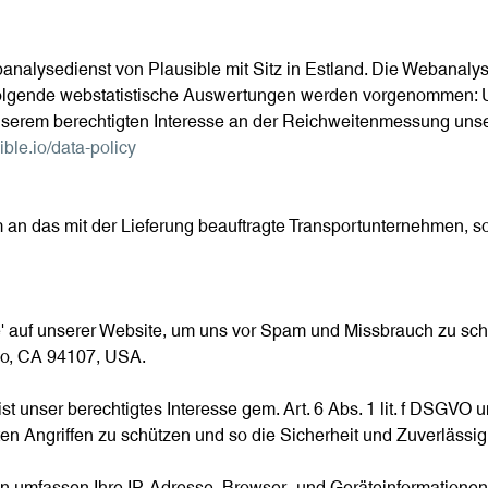
alysedienst von Plausible mit Sitz in Estland. Die Webanalyse
 Folgende webstatistische Auswertungen werden vorgenommen: 
nserem berechtigten Interesse an der Reichweitenmessung unsere
sible.io/data-policy
 das mit der Lieferung beauftragte Transportunternehmen, sowe
' auf unserer Website, um uns vor Spam und Missbrauch zu schüt
sco, CA 94107, USA.
ist unser berechtigtes Interesse gem. Art. 6 Abs. 1 lit. f DSGV
ten Angriffen zu schützen und so die Sicherheit und Zuverlässig
en umfassen Ihre IP-Adresse, Browser- und Geräteinformationen 