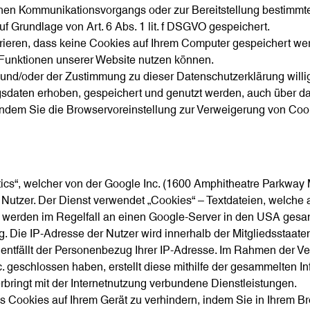
chen Kommunikationsvorgangs oder zur Bereitstellung bestimmte
uf Grundlage von Art. 6 Abs. 1 lit. f DSGVO gespeichert.
rieren, dass keine Cookies auf Ihrem Computer gespeichert wer
e Funktionen unserer Website nutzen können.
 und/oder der Zustimmung zu dieser Datenschutzerklärung willi
aten erhoben, gespeichert und genutzt werden, auch über da
indem Sie die Browservoreinstellung zur Verweigerung von Cooki
tics“, welcher von der Google Inc. (1600 Amphitheatre Parkwa
Nutzer. Der Dienst verwendet „Cookies“ – Textdateien, welche 
werden im Regelfall an einen Google-Server in den USA gesan
ng. Die IP-Adresse der Nutzer wird innerhalb der Mitgliedsstaa
 entfällt der Personenbezug Ihrer IP-Adresse. Im Rahmen der V
c. geschlossen haben, erstellt diese mithilfe der gesammelten 
rbringt mit der Internetnutzung verbundene Dienstleistungen.
es Cookies auf Ihrem Gerät zu verhindern, indem Sie in Ihrem 