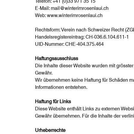
Telefon: +41 (0)33 971 35 15
E-Mail:
mail@winterimrosenlaui.ch
Web:
www.winterimrosenlaui.ch
Rechtsform: Verein nach Schweizer Recht (ZGB A
Handelsregistereintrag: CH-036.6.104.611-1
UID-Nummer: CHE-404.375.464
Haftungsausschluss
Die Inhalte dieser Website wurden mit grösster S
Gewähr.
Wir übernehmen keine Haftung für Schäden mater
Informationen entstehen.
Haftung für Links
Diese Website enthält Links zu externen Websit
Gewähr übernehmen. Für die Inhalte der verlinkt
Urheberrechte