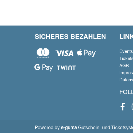
SICHERES BEZAHLEN
LIN
Events
Ticket
AGB
Impre
Datens
FOL
Face
Powered by
e-guma
Gutschein- und Ticketsys