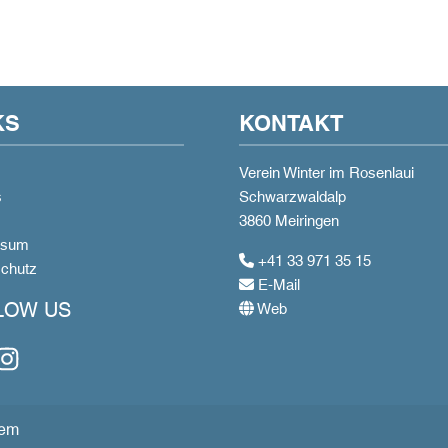
KS
KONTAKT
Verein Winter im Rosenlaui
s
Schwarzwaldalp
3860 Meiringen
ssum
+41 33 971 35 15
chutz
E-Mail
LOW US
Web
book
Instagram
tem