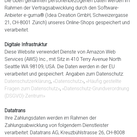
Die oben genannten personenbezogenen Daten werden im
Rahmen der Vertragsabwicklung durch den Software-
Anbieter e-guma® (Idea Creation GmbH, Schweizergasse
21, CH-8001 Zürich) unseres Online-Shops gespeichert und
verarbeitet.
Digitale Infrastruktur
Diese Website verwendet Dienste von Amazon Web
Services (AWS) Inc., mit Sitz in 410 Terry Avenue North
Seattle WA 98109, USA. Die Daten werden in der EU
verarbeitet und gespeichert. Angaben zum Datenschutz:
Datenschutzerklärung
,
«Datenschutz»
,
«Häufig gestellte
Fragen zum Datenschutz»
,
«Datenschutz-Grundverordnung
(DSGVO)-Zentrum»
Datatrans
Ihre Zahlungsdaten werden im Rahmen der
Zahlungsabwicklung von folgendem Dienstleister
verarbeitet: Datatrans AG, Kreuzbühlstrasse 26, CH-8008