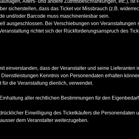
auflagen, Alters- und andere Zutrittsbeschränkungen, etc.), ist 
elber sicherstellen, dass das Ticket vor Missbrauch (z.B. wider
ode und/oder Barcode muss maschinenlesbar sein.
ell ausgeschlossen. Bei Verschiebungen von Veranstaltungen si
Veranstaltung richtet sich der Rückforderungsanspruch des Tic
amit einverstanden, dass der Veranstalter und seine Lieferante
n Dienstleistungen Kenntnis von Personendaten erhalten kön
t für die Veranstaltung dienlich, verwendet.
 Einhaltung aller rechtlichen Bestimmungen für den Eigenbedarf
sdrücklicher Einwilligung des Ticketkäufers die Personendaten u
 ausser dem Veranstalter weiterzugeben.