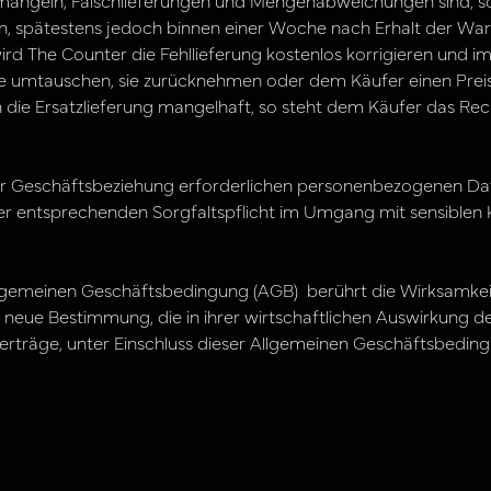
ngeln, Falschlieferungen und Mengenabweichungen sind, s
h, spätestens jedoch binnen einer Woche nach Erhalt der Ware,
d The Counter die Fehllieferung kostenlos korrigieren und im
e umtauschen, sie zurücknehmen oder dem Käufer einen Preisn
ie Ersatzlieferung mangelhaft, so steht dem Käufer das Re
der Geschäftsbeziehung erforderlichen personenbezogenen Da
 der entsprechenden Sorgfaltspflicht im Umgang mit sensiblen
llgemeinen Geschäftsbedingung (AGB) berührt die Wirksamkei
e neue Bestimmung, die in ihrer wirtschaftlichen Auswirkun
erträge, unter Einschluss dieser Allgemeinen Geschäftsbedingu