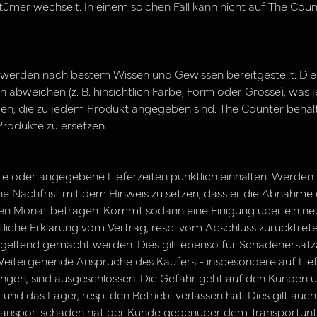
ümer wechselt. In einem solchen Fall kann nicht auf The Count
werden nach bestem Wissen und Gewissen bereitgestellt. Di
en abweichen (z. B. hinsichtlich Farbe, Form oder Grösse), was
n, die zu jedem Produkt angegeben sind. The Counter behält 
rodukte zu ersetzen.
te oder angegebene Lieferzeiten pünktlich einhalten. Werde
ine Nachfrist mit dem Hinweis zu setzen, dass er die Abnahme
nen Monat betragen. Kommt sodann eine Einigung über ein neu
tliche Erklärung vom Vertrag, resp. vom Abschluss zurücktret
 geltend gemacht werden. Dies gilt ebenso für Schadenersa
Weitergehende Ansprüche des Käufers - insbesondere auf Lief
kungen, sind ausgeschlossen. Die Gefahr geht auf den Kunden 
nd das Lager, resp. den Betrieb verlassen hat. Dies gilt auc
nsportschäden hat der Kunde gegenüber dem Transportunte