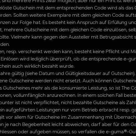
ind mehrere Prints zwar möglich, aber nur ein Print ist wertr
ste Gutschein mit dem entsprechenden Code wird als das O
den. Sollten weitere Exemplare mit dem gleichen Code aufta
zen zur Folge hat. Es besteht kein Anspruch auf Erfüllung un
ht, mehrere Gutscheine mit dem gleichen Code einzulösen, selb
ollte. Vielmehr kann gegen den Aussteller mit Betrugsabsicht 
rden.
 resp. verschenkt werden kann, besteht keine Pflicht und Mö
im Einlösen wird lediglich überprüft, ob die entsprechende 
ein auch wirklich bezahlt wurde.
hre gültig (siehe Datum und Gültigkeitsdauer auf Gutschein). 
rene Gutscheine werden nicht ersetzt. Auch können Gutschei
Gutscheines mehr als die konsumierte Leistung, so ist The Co
nen, vollumfänglich anzurechnen. In einem solchen Fall best
nter ist nicht verpflichtet, nicht bezahlte Gutscheine als Z
in aufgeführten Leistungen nur vom Betrieb erbracht resp. 
es gilt vor allem für Gutscheine im Zusammenhang mit Überna
n je nach Begebenheit leicht abweichen, darf aber für den Ga
hliessen oder aufgeben müssen, so verfallen die e-guma®-Guts