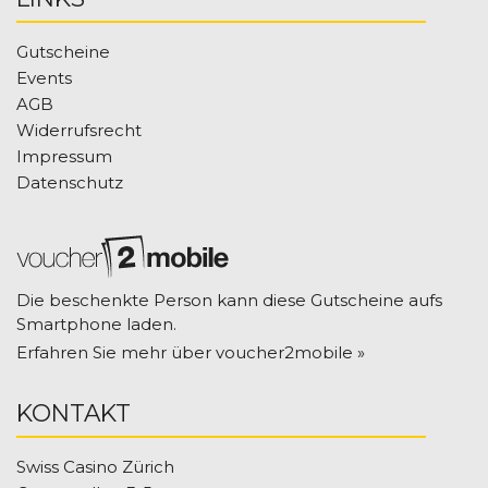
Gutscheine
Events
AGB
Widerrufsrecht
Impressum
Datenschutz
Die beschenkte Person kann diese Gutscheine aufs
Smartphone laden.
Erfahren Sie mehr über voucher2mobile »
KONTAKT
Swiss Casino Zürich