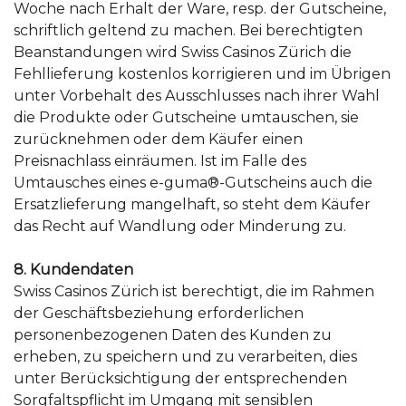
Woche nach Erhalt der Ware, resp. der Gutscheine,
schriftlich geltend zu machen. Bei berechtigten
Beanstandungen wird Swiss Casinos Zürich die
Fehllieferung kostenlos korrigieren und im Übrigen
unter Vorbehalt des Ausschlusses nach ihrer Wahl
die Produkte oder Gutscheine umtauschen, sie
zurücknehmen oder dem Käufer einen
Preisnachlass einräumen. Ist im Falle des
Umtausches eines e-guma®-Gutscheins auch die
Ersatzlieferung mangelhaft, so steht dem Käufer
das Recht auf Wandlung oder Minderung zu.
8. Kundendaten
Swiss Casinos Zürich ist berechtigt, die im Rahmen
der Geschäftsbeziehung erforderlichen
personenbezogenen Daten des Kunden zu
erheben, zu speichern und zu verarbeiten, dies
unter Berücksichtigung der entsprechenden
Sorgfaltspflicht im Umgang mit sensiblen