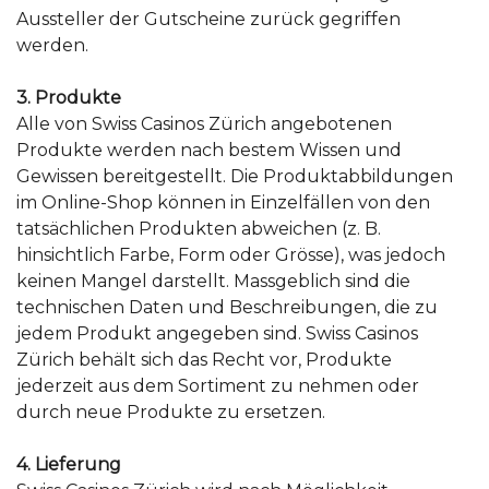
Aussteller der Gutscheine zurück gegriffen
werden.
3. Produkte
Alle von Swiss Casinos Zürich angebotenen
Produkte werden nach bestem Wissen und
Gewissen bereitgestellt. Die Produktabbildungen
im Online-Shop können in Einzelfällen von den
tatsächlichen Produkten abweichen (z. B.
hinsichtlich Farbe, Form oder Grösse), was jedoch
keinen Mangel darstellt. Massgeblich sind die
technischen Daten und Beschreibungen, die zu
jedem Produkt angegeben sind. Swiss Casinos
Zürich behält sich das Recht vor, Produkte
jederzeit aus dem Sortiment zu nehmen oder
durch neue Produkte zu ersetzen.
4. Lieferung