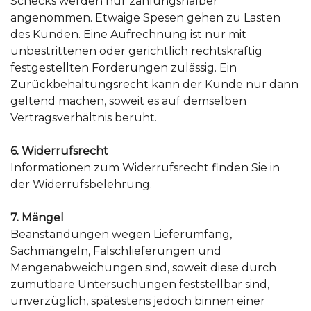
Schecks werden nur zahlungshalber
angenommen. Etwaige Spesen gehen zu Lasten
des Kunden. Eine Aufrechnung ist nur mit
unbestrittenen oder gerichtlich rechtskräftig
festgestellten Forderungen zulässig. Ein
Zurückbehaltungsrecht kann der Kunde nur dann
geltend machen, soweit es auf demselben
Vertragsverhältnis beruht.
6. Widerrufsrecht
Informationen zum Widerrufsrecht finden Sie in
der Widerrufsbelehrung.
7. Mängel
Beanstandungen wegen Lieferumfang,
Sachmängeln, Falschlieferungen und
Mengenabweichungen sind, soweit diese durch
zumutbare Untersuchungen feststellbar sind,
unverzüglich, spätestens jedoch binnen einer