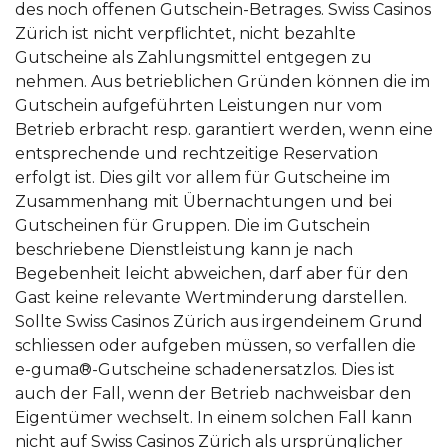
des noch offenen Gutschein-Betrages. Swiss Casinos
Zürich ist nicht verpflichtet, nicht bezahlte
Gutscheine als Zahlungsmittel entgegen zu
nehmen. Aus betrieblichen Gründen können die im
Gutschein aufgeführten Leistungen nur vom
Betrieb erbracht resp. garantiert werden, wenn eine
entsprechende und rechtzeitige Reservation
erfolgt ist. Dies gilt vor allem für Gutscheine im
Zusammenhang mit Übernachtungen und bei
Gutscheinen für Gruppen. Die im Gutschein
beschriebene Dienstleistung kann je nach
Begebenheit leicht abweichen, darf aber für den
Gast keine relevante Wertminderung darstellen.
Sollte Swiss Casinos Zürich aus irgendeinem Grund
schliessen oder aufgeben müssen, so verfallen die
e-guma®-Gutscheine schadenersatzlos. Dies ist
auch der Fall, wenn der Betrieb nachweisbar den
Eigentümer wechselt. In einem solchen Fall kann
nicht auf Swiss Casinos Zürich als ursprünglicher