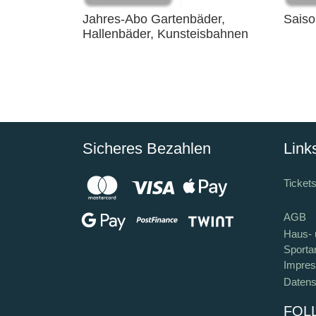
Jahres-Abo Gartenbäder,
Saiso
Hallenbäder, Kunsteisbahnen
Sicheres Bezahlen
Link
Ticket
AGB
Haus- 
Sporta
Impre
Datens
FOL