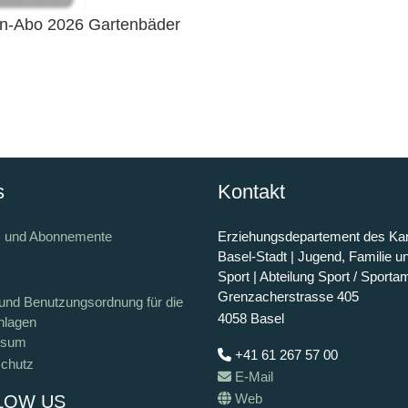
n-Abo 2026 Gartenbäder
s
Kontakt
s und Abonnemente
Erziehungsdepartement des Ka
Basel-Stadt | Jugend, Familie u
Sport | Abteilung Sport / Sporta
Grenzacherstrasse 405
und Benutzungsordnung für die
4058 Basel
nlagen
ssum
+41 61 267 57 00
chutz
E-Mail
Web
LOW US