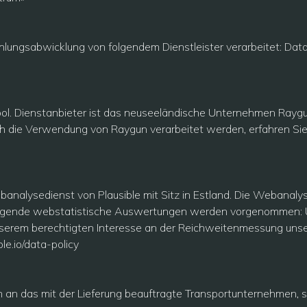
lungsabwicklung von folgendem Dienstleister verarbeitet: Dat
ol. Dienstanbieter ist das neuseeländische Unternehmen Raygun
ch die Verwendung von Raygun verarbeitet werden, erfahren Sie
alysedienst von Plausible mit Sitz in Estland. Die Webanalyse
 Folgende webstatistische Auswertungen werden vorgenommen: U
nserem berechtigten Interesse an der Reichweitenmessung unser
ble.io/data-policy
 das mit der Lieferung beauftragte Transportunternehmen, sow