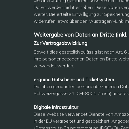
die Überprüfung gestatten, dass Sie der Inha
Daten werden nicht erhoben. Diese Daten verwe
weiter. Die erteilte Einwilligung zur Speiche
widerrufen, etwa über den "Austragen"-Link im
Weitergabe von Daten an Dritte (inkl
Zur Vertragsabwicklung
Soweit dies gesetzlich zulässig ist nach Art. 6
Ihre personenbezogenen Daten an Dritte weit
verwendet werden.
e-guma Gutschein- und Ticketsystem
Die oben genannten personenbezogenen Date
Schweizergasse 21, CH-8001 Zürich) unseres 
Digitale Infrastruktur
Diese Website verwendet Dienste von Amazon
in der EU verarbeitet und gespeichert. Angab
«Datenschutz-Grundverordnung (DSGVO)-Zen