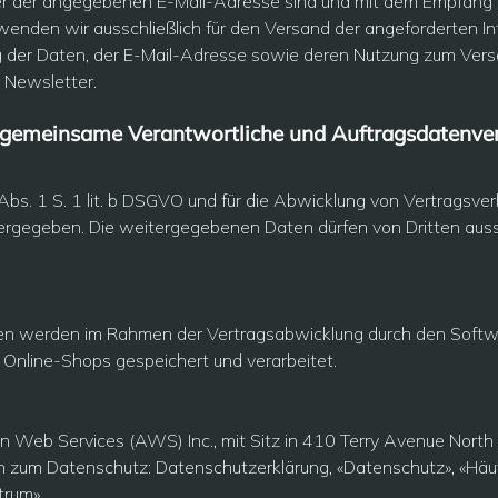
ber der angegebenen E-Mail-Adresse sind und mit dem Empfang 
nden wir ausschließlich für den Versand der angeforderten Inf
rung der Daten, der E-Mail-Adresse sowie deren Nutzung zum Ver
 Newsletter.
. gemeinsame Verantwortliche und Auftragsdatenver
 Abs. 1 S. 1 lit. b DSGVO und für die Abwicklung von Vertragsverh
ergegeben. Die weitergegebenen Daten dürfen von Dritten aus
n werden im Rahmen der Vertragsabwicklung durch den Softw
Online-Shops gespeichert und verarbeitet.
 Web Services (AWS) Inc., mit Sitz in 410 Terry Avenue Nort
en zum Datenschutz:
Datenschutzerklärung
,
«Datenschutz»
,
«Häu
trum»