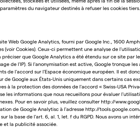
collectées, stockées et utilisées, même après la fin de la ses
aramètres du navigateur destinés à refuser les cookies tiers
de site Web Google Analytics, fourni par Google Inc., 1600 Am
es (voir Cookies). Ceux-ci permettent une analyse de l'utilisa
à préciser que Google Analytics a été étendu sur ce site par le
e de l'IP). Si l'anonymisation est active, Google tronque les
ts de l'accord sur l'Espace économique européen. Il est donc 
ur de Google aux États-Unis uniquement dans certains cas exc
ives à la protection des données de l'accord « Swiss-USA Priva
e les informations que nous recueillons pour évaluer l'utilisa
nnexes. Pour en savoir plus, veuillez consulter http://www.goog
ation de Google Analytisc à l'adresse http://tools.google.co
ur la base de l'art. 6, al. 1, let. f du RGPD. Nous avons un in
re et la publicité associée.