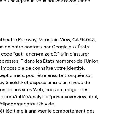
sion du navigateur. Vous pouvez révoquer ce
.
phitheatre Parkway, Mountain View, CA 94043,
tion de notre contenu par Google aux États-
 code "gat._anonymizeIp();" afin d'assurer
 adresses IP dans les États membres de l'Union
impossible de connaître votre identité.
eptionnels, pour être ensuite tronquée sur
cy Shield » et dispose ainsi d'un niveau de
tion de nos sites Web, nous en rédiger des
le.com/intl/fr/analytics/privacyoverview.html,
m/dlpage/gaoptout?hl= de.
térêt légitime à analyser le comportement des