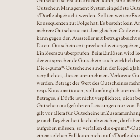
Gutschein selbst ausdrucken kann, sind mehrere
Gutschein Management System eingelöste Guts
s'Dörfle abgebucht werden. Sollten weitere Ex
Konsequenzen zur Folge hat. Es besteht kein An
mehrere Gutscheine mit dem gleichen Code einzu
kann gegen den Aussteller mit Betrugsabsicht 
Da ein Gutschein entsprechend weitergegeben, r
Einlösers zu überprüfen. Beim Einlösen wird 
der entsprechende Gutschein auch wirklich be
Die e-guma®-Gutscheine sind in der Regel 2 Jah
verpflichtet, diesen anzunehmen. Verlorene G
werden. Beträgt der Wert des Gutscheines mehr 
resp. Konsumationen, vollumfänglich anzurech
Betrages. s'Dörfle ist nicht verpflichtet, nic
Gutschein aufgeführten Leistungen nur vom Betr
gilt vor allem für Gutscheine im Zusammenhan
je nach Begebenheit leicht abweichen, darf abe
aufgeben müssen, so verfallen die e-guma®-Guts
einem solchen Fall kann nicht auf s'Dörfle al