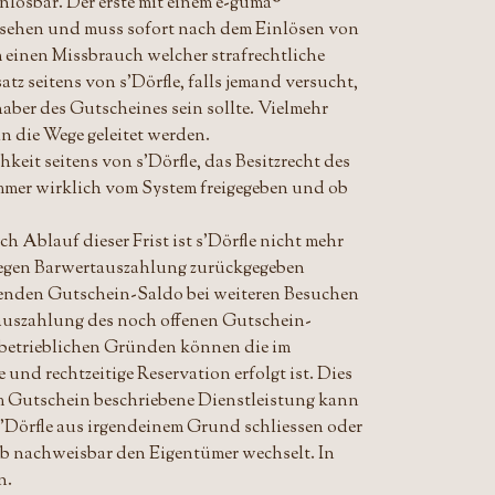
inlösbar. Der erste mit einem e-guma®
sehen und muss sofort nach dem Einlösen von
 einen Missbrauch welcher strafrechtliche
z seitens von s'Dörfle, falls jemand versucht,
aber des Gutscheines sein sollte. Vielmehr
n die Wege geleitet werden.
eit seitens von s'Dörfle, das Besitzrecht des
mmer wirklich vom System freigegeben und ob
 Ablauf dieser Frist ist s'Dörfle nicht mehr
 gegen Barwertauszahlung zurückgegeben
eibenden Gutschein-Saldo bei weiteren Besuchen
tauszahlung des noch offenen Gutschein-
us betrieblichen Gründen können die im
nd rechtzeitige Reservation erfolgt ist. Dies
m Gutschein beschriebene Dienstleistung kann
 s'Dörfle aus irgendeinem Grund schliessen oder
ieb nachweisbar den Eigentümer wechselt. In
rden.