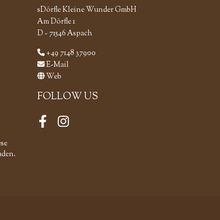
sDörfle Kleine Wunder GmbH
Am Dörfle 1
D - 71546 Aspach
+49 7148 37900
E-Mail
Web
FOLLOW US
Facebook
Instagram
ese
aden.