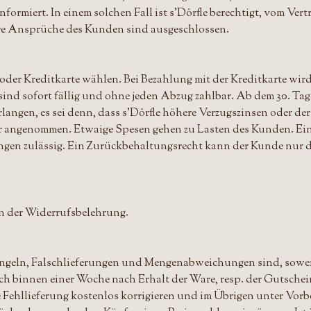
formiert. In einem solchen Fall ist s'Dörfle berechtigt, vom Vert
re Ansprüche des Kunden sind ausgeschlossen.
der Kreditkarte wählen. Bei Bezahlung mit der Kreditkarte wir
 sind sofort fällig und ohne jeden Abzug zahlbar. Ab dem 30. Ta
langen, es sei denn, dass s'Dörfle höhere Verzugszinsen oder der
 angenommen. Etwaige Spesen gehen zu Lasten des Kunden. Ein
erungen zulässig. Ein Zurückbehaltungsrecht kann der Kunde nur
in der Widerrufsbelehrung.
geln, Falschlieferungen und Mengenabweichungen sind, sowei
och binnen einer Woche nach Erhalt der Ware, resp. der Gutschein
 Fehllieferung kostenlos korrigieren und im Übrigen unter Vorb