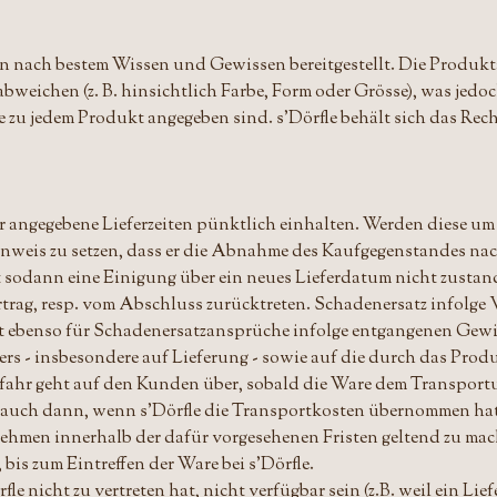
en nach bestem Wissen und Gewissen bereitgestellt. Die Produ
bweichen (z. B. hinsichtlich Farbe, Form oder Grösse), was jedo
zu jedem Produkt angegeben sind. s'Dörfle behält sich das Rech
r angegebene Lieferzeiten pünktlich einhalten. Werden diese um
inweis zu setzen, dass er die Abnahme des Kaufgegenstandes nach
sodann eine Einigung über ein neues Lieferdatum nicht zustan
rtrag, resp. vom Abschluss zurücktreten. Schadenersatz infolge
t ebenso für Schadenersatzansprüche infolge entgangenen Gewi
 - insbesondere auf Lieferung - sowie auf die durch das Produ
fahr geht auf den Kunden über, sobald die Ware dem Transport
 gilt auch dann, wenn s'Dörfle die Transportkosten übernommen
hmen innerhalb der dafür vorgesehenen Fristen geltend zu mac
 bis zum Eintreffen der Ware bei s'Dörfle.
fle nicht zu vertreten hat, nicht verfügbar sein (z.B. weil ein Li