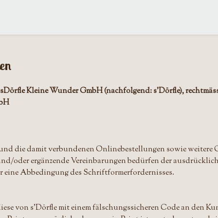
gen
örfle Kleine Wunder GmbH (nachfolgend: s'Dörfle), rechtmässi
mbH
 und die damit verbundenen Onlinebestellungen sowie weitere O
d/oder ergänzende Vereinbarungen bedürfen der ausdrücklich
für eine Abbedingung des Schriftformerfordernisses.
diese von s'Dörfle mit einem fälschungssicheren Code an den K