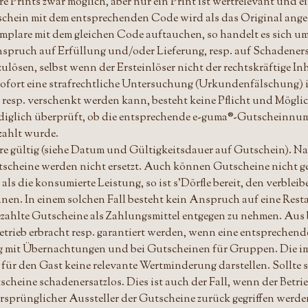
 Prints zwar möglich, aber nur ein Print ist wertrelevant und e
chein mit dem entsprechenden Code wird als das Original ange
emplare mit dem gleichen Code auftauchen, so handelt es sich um
spruch auf Erfüllung und/oder Lieferung, resp. auf Schadenersat
lösen, selbst wenn der Ersteinlöser nicht der rechtskräftige Inh
sofort eine strafrechtliche Untersuchung (Urkundenfälschung) i
esp. verschenkt werden kann, besteht keine Pflicht und Möglichk
lediglich überprüft, ob die entsprechende e-guma®-Gutscheinnu
zahlt wurde.
re gültig (siehe Datum und Gültigkeitsdauer auf Gutschein). Nach
utscheine werden nicht ersetzt. Auch können Gutscheine nicht
als die konsumierte Leistung, so ist s'Dörfle bereit, den verbl
nen. In einem solchen Fall besteht kein Anspruch auf eine Res
ht bezahlte Gutscheine als Zahlungsmittel entgegen zu nehmen. A
ieb erbracht resp. garantiert werden, wenn eine entsprechende u
g mit Übernachtungen und bei Gutscheinen für Gruppen. Die i
r für den Gast keine relevante Wertminderung darstellen. Sollte
cheine schadenersatzlos. Dies ist auch der Fall, wenn der Betr
s ursprünglicher Aussteller der Gutscheine zurück gegriffen we