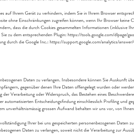
ies auf Ihrem Gerät zu verhindern, indem Sie in Ihrem Browser entsprec
ebsite ohne Einschränkungen zugreifen können, wenn Ihr Browser keine Co
ndern, dass die durch Cookies gesammelten Informationen (inklusive Ih
t Sie zu dem entsprechenden Plugin: https://tools.google.com/dlpage/ga
zung durch die Google Inc.: https://support.google.com/analytics/answ
enbezogenen Daten zu verlangen. Insbesondere können Sie Auskunft über
fängern, gegenüber denen Ihre Daten offengelegt wurden oder werden, 
 der Verarbeitung oder Widerspruch, das Bestehen eines Beschwerderecht
r automatisierten Entscheidungsfindung einschliesslich Profiling und ge
em unverhältnismässig grossen Aufwand behalten wir uns vor, von Ihnen
Vervollständigung Ihrer bei uns gespeicherten personenbezogenen Daten 
enbezogenen Daten zu verlangen, soweit nicht die Verarbeitung zur Aus