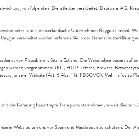
bwicklung von folgendem Dienstleister verarbeitet: Datatrans AG, Kr
ienstanbieter ist das neuseeländische Unternehmen Raygun Limited, Wel
Raygun verarbeitet werden, erfahren Sie in der Datenschutzerklärung a
ienst von Plausible mit Sitz in Estland. Die Webanalyse basiert auf a
tungen werden vorgenommen: URL, HTTP Referer, Browser, Betriebssyste
ssung unserer Website (Art. 6 Abs. 1 lit. f DSGVO). Mehr Infos zu Pla
t der Lieferung beauftragte Transportunternehmen, soweit dies zur Lief
unserer Website, um uns vor Spam und Missbrauch zu schützen. Der Anbie