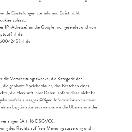
hende Einstellungen vornehmen. Es ist nicht
okies zulässt.
rer IP-Adresse) an die Google Inc. gesendet und von
optout?hl=de
er/6004245?hl=de
 die Verarbeitungszwecke, die Kategorie der
die geplante Speicherdauer, das Bestehen eines
s, die Herkunft ihrer Daten, sofern diese nicht bei
gebenenfalls aussagekräftigen Informationen zu deren
 einen Legitimationsausweis sowie die Übernahme der
zu verlangen (Art. 16 DSGVO).
übung des Rechts auf freie Meinungsäusserung und