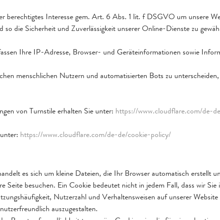
ser berechtigtes Interesse gem. Art. 6 Abs. 1 lit. f DSGVO um unsere W
 so die Sicherheit und Zuverlässigkeit unserer Online-Dienste zu gewähr
fassen Ihre IP-Adresse, Browser- und Geräteinformationen sowie Inform
schen menschlichen Nutzern und automatisierten Bots zu unterscheide
en von Turnstile erhalten Sie unter:
https://www.cloudflare.com/de-de
 unter:
https://www.cloudflare.com/de-de/cookie-policy/
andelt es sich um kleine Dateien, die Ihr Browser automatisch erstellt u
 Seite besuchen. Ein Cookie bedeutet nicht in jedem Fall, dass wir Sie i
utzungshäufigkeit, Nutzerzahl und Verhaltensweisen auf unserer Website z
utzerfreundlich auszugestalten.