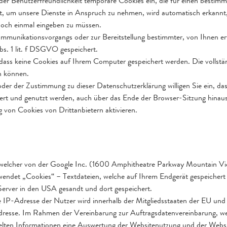
der Benutzerfreundlichkeit temporäre Cookies ein, die für einen bestim
t, um unsere Dienste in Anspruch zu nehmen, wird automatisch erkannt,
 noch einmal eingeben zu müssen.
ommunikationsvorgangs oder zur Bereitstellung bestimmter, von Ihnen 
bs. 1 lit. f DSGVO gespeichert.
, dass keine Cookies auf Ihrem Computer gespeichert werden. Die vollst
n können.
der der Zustimmung zu dieser Datenschutzerklärung willigen Sie ein, d
 und genutzt werden, auch über das Ende der Browser-Sitzung hinaus. D
 von Cookies von Drittanbietern aktivieren.
, welcher von der Google Inc. (1600 Amphitheatre Parkway Mountain 
endet „Cookies“ – Textdateien, welche auf Ihrem Endgerät gespeichert
Server in den USA gesandt und dort gespeichert.
e IP-Adresse der Nutzer wird innerhalb der Mitgliedsstaaten der EU un
dresse. Im Rahmen der Vereinbarung zur Auftragsdatenvereinbarung, wel
melten Informationen eine Auswertung der Websitenutzung und der Websit