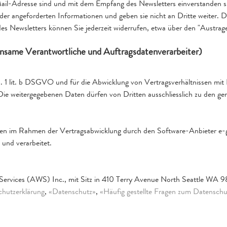
Mail-Adresse sind und mit dem Empfang des Newsletters einverstanden s
er angeforderten Informationen und geben sie nicht an Dritte weiter. Die
 Newsletters können Sie jederzeit widerrufen, etwa über den "Austrage
insame Verantwortliche und Auftragsdatenverarbeiter)
1 S. 1 lit. b DSGVO und für die Abwicklung von Vertragsverhältnissen mit 
Die weitergegebenen Daten dürfen von Dritten ausschliesslich zu den 
en im Rahmen der Vertragsabwicklung durch den Software-Anbieter e
und verarbeitet.
rvices (AWS) Inc., mit Sitz in 410 Terry Avenue North Seattle WA 9
hutzerklärung
,
«Datenschutz»
,
«Häufig gestellte Fragen zum Datenschu