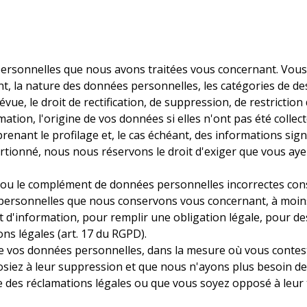
 personnelles que nous avons traitées vous concernant. V
ent, la nature des données personnelles, les catégories de d
vue, le droit de rectification, de suppression, de restrictio
mation, l'origine de vos données si elles n'ont pas été collec
nant le profilage et, le cas échéant, des informations signif
tionné, nous nous réservons le droit d'exiger que vous ayez 
ou le complément de données personnelles incorrectes cons
personnelles que nous conservons vous concernant, à moins 
 et d'information, pour remplir une obligation légale, pour de
ns légales (art. 17 du RGPD).
 de vos données personnelles, dans la mesure où vous contest
posiez à leur suppression et que nous n'ayons plus besoin 
se des réclamations légales ou que vous soyez opposé à leur t