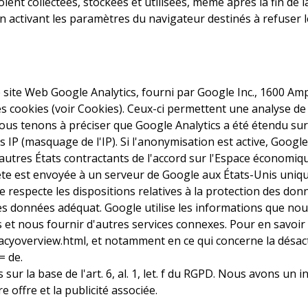
oient collectées, stockées et utilisées, même après la fin de
ctivant les paramètres du navigateur destinés à refuser le
 de site Web Google Analytics, fourni par Google Inc., 1600 
des cookies (voir Cookies). Ceux-ci permettent une analyse de
ous tenons à préciser que Google Analytics a été étendu sur c
IP (masquage de l'IP). Si l'anonymisation est active, Google
tres États contractants de l'accord sur l'Espace économiqu
lète est envoyée à un serveur de Google aux États-Unis uniq
 respecte les dispositions relatives à la protection des donn
es données adéquat. Google utilise les informations que nous 
et nous fournir d'autres services connexes. Pour en savoir p
acyoverview.html, et notamment en ce qui concerne la désact
= de.
sur la base de l'art. 6, al. 1, let. f du RGPD. Nous avons un
re offre et la publicité associée.