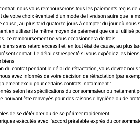
 contrat, nous vous rembourserons tous les paiements reçus de vot
t de votre choix éventuel d’un mode de livraison autre que le 
t de cause, au plus tard quatorze jours à compter du jour où nou
t en utilisant le même moyen de paiement que celui utilisé pour
cas, ce remboursement ne vous occasionnera de frais.
 biens sans retard excessif et, en tout état de cause, au plus t
ésent contrat. Le délai est respecté si vous expédiez les biens 
s biens.
du contrat pendant le délai de rétractation, vous devrez nous 
us avez informés de votre décision de rétractation (par exemple
légalement exclu pour certains contrats, notamment :
ionnés selon les spécifications du consommateur ou nettement p
ne pouvant être renvoyés pour des raisons d'hygiène ou de protec
ibles de se détériorer ou de se périmer rapidement,
ériques exécutés avec l’accord préalable exprès du consommateu