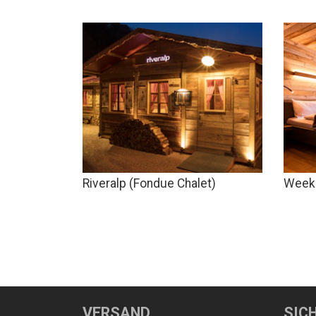
Riveralp (Fondue Chalet)
Weeke
VERSAND
SIC