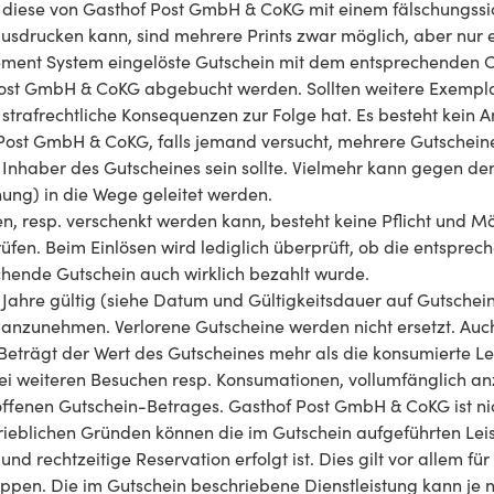
s diese von Gasthof Post GmbH & CoKG mit einem fälschungss
sdrucken kann, sind mehrere Prints zwar möglich, aber nur ein
ent System eingelöste Gutschein mit dem entsprechenden C
Post GmbH & CoKG abgebucht werden. Sollten weitere Exempl
strafrechtliche Konsequenzen zur Folge hat. Es besteht kein A
 Post GmbH & CoKG, falls jemand versucht, mehrere Gutscheine
e Inhaber des Gutscheines sein sollte. Vielmehr kann gegen den
ung) in die Wege geleitet werden.
, resp. verschenkt werden kann, besteht keine Pflicht und Mö
prüfen. Beim Einlösen wird lediglich überprüft, ob die ents
hende Gutschein auch wirklich bezahlt wurde.
ahre gültig (siehe Datum und Gültigkeitsdauer auf Gutschein).
 anzunehmen. Verlorene Gutscheine werden nicht ersetzt. Au
trägt der Wert des Gutscheines mehr als die konsumierte Lei
i weiteren Besuchen resp. Konsumationen, vollumfänglich anz
fenen Gutschein-Betrages. Gasthof Post GmbH & CoKG ist nicht
ieblichen Gründen können die im Gutschein aufgeführten Leis
nd rechtzeitige Reservation erfolgt ist. Dies gilt vor allem
pen. Die im Gutschein beschriebene Dienstleistung kann je 