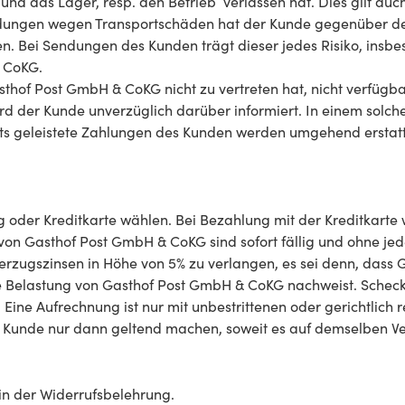
nd das Lager, resp. den Betrieb verlassen hat. Dies gilt a
dungen wegen Transportschäden hat der Kunde gegenüber de
. Bei Sendungen des Kunden trägt dieser jedes Risiko, insbes
& CoKG.
thof Post GmbH & CoKG nicht zu vertreten hat, nicht verfügbar 
 wird der Kunde unverzüglich darüber informiert. In einem solc
eits geleistete Zahlungen des Kunden werden umgehend erstat
 oder Kreditkarte wählen. Bei Bezahlung mit der Kreditkarte
von Gasthof Post GmbH & CoKG sind sofort fällig und ohne je
Verzugszinsen in Höhe von 5% zu verlangen, es sei denn, das
re Belastung von Gasthof Post GmbH & CoKG nachweist. Sch
ine Aufrechnung ist nur mit unbestrittenen oder gerichtlich r
r Kunde nur dann geltend machen, soweit es auf demselben Ver
in der Widerrufsbelehrung.