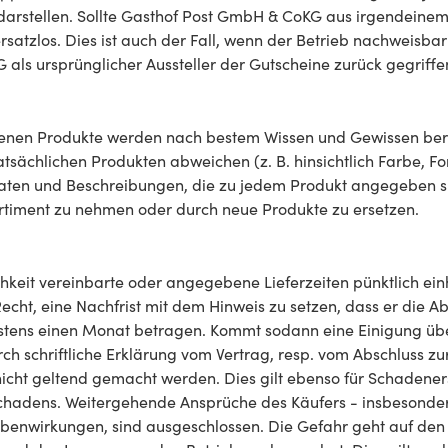
darstellen. Sollte Gasthof Post GmbH & CoKG aus irgendeine
atzlos. Dies ist auch der Fall, wenn der Betrieb nachweisbar
G als ursprünglicher Aussteller der Gutscheine zurück gegr
nen Produkte werden nach bestem Wissen und Gewissen berei
atsächlichen Produkten abweichen (z. B. hinsichtlich Farbe, 
 Daten und Beschreibungen, die zu jedem Produkt angegeben 
ortiment zu nehmen oder durch neue Produkte zu ersetzen.
eit vereinbarte oder angegebene Lieferzeiten pünktlich ein
Recht, eine Nachfrist mit dem Hinweis zu setzen, dass er di
destens einen Monat betragen. Kommt sodann eine Einigung übe
ch schriftliche Erklärung vom Vertrag, resp. vom Abschluss z
nicht geltend gemacht werden. Dies gilt ebenso für Schadene
chadens. Weitergehende Ansprüche des Käufers - insbesondere
Nebenwirkungen, sind ausgeschlossen. Die Gefahr geht auf de