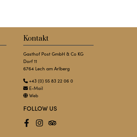
Kontakt
Gasthof Post GmbH & Co KG
Dorf 11
6764 Lech am Arlberg
+43 (0) 55 83 22 06 0
E-Mail
Web
FOLLOW US
Facebook
Instagram
Tripadvisor