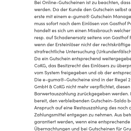
Bei Online-Gutscheinen ist zu beachten, das
werden. Da der Kunde den Gutschein selbst au
erste mit einem e-guma® Gutschein Managem
muss sofort nach dem Einlösen von Gasthof 
handelt es sich um einen Missbrauch welcher 
resp. auf Schadenersatz seitens von Gasthof
wenn der Ersteinlöser nicht der rechtskräftig
strafrechtliche Untersuchung (Urkundenfälsch
Da ein Gutschein entsprechend weitergegeben
CoKG, das Besitzrecht des Einlösers zu über
vom System freigegeben und ob der entsprec
Die e-guma®-Gutscheine sind in der Regel 2 J
GmbH & CoKG nicht mehr verpflichtet, diesen
Barwertauszahlung zurückgegeben werden. Be
bereit, den verbleibenden Gutschein-Saldo be
Anspruch auf eine Restauszahlung des noch of
Zahlungsmittel entgegen zu nehmen. Aus betr
garantiert werden, wenn eine entsprechende u
Übernachtungen und bei Gutscheinen für Grup