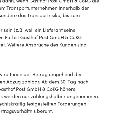
uch dann, wenn Gasthof Post GmbH & CoKG die
m Transportunternehmen innerhalb der
ondere das Transportrisiko, bis zum
sein (z.B. weil ein Lieferant seine
hen Fall ist Gasthof Post GmbH & CoKG
tet. Weitere Ansprüche des Kunden sind
 wird Ihnen der Betrag umgehend der
den Abzug zahlbar. Ab dem 30. Tag nach
s Gasthof Post GmbH & CoKG höhere
ecks werden nur zahlungshalber angenommen.
echtskräftig festgestellten Forderungen
tragsverhältnis beruht.