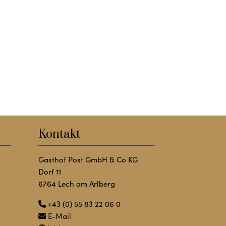
Kontakt
Gasthof Post GmbH & Co KG
Dorf 11
6764 Lech am Arlberg
+43 (0) 55 83 22 06 0
E-Mail