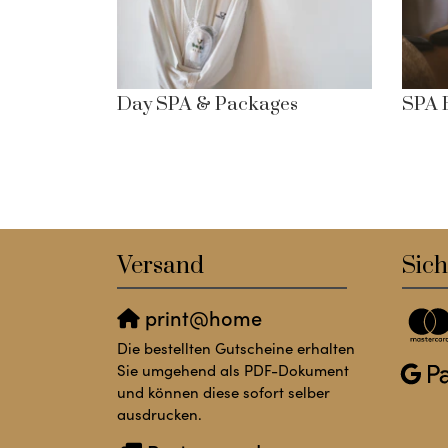
Day SPA & Packages
SPA 
Versand
Sich
print@home
Die bestellten Gutscheine erhalten
Sie umgehend als PDF-Dokument
und können diese sofort selber
ausdrucken.