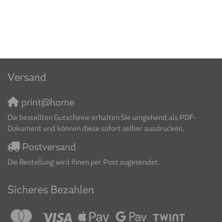
Versand
print@home
Die bestellten Gutscheine erhalten Sie umgehend als PDF-
Dokument und können diese sofort selber ausdrucken.
Postversand
Die Bestellung wird Ihnen per Post zugesendet.
Sicheres Bezahlen