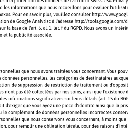
ves à la protection des données de l'accord « Swiss-USA Privacy
 les informations que nous recueillons pour évaluer l'utilisat
nexes. Pour en savoir plus, veuillez consulter http://www.goog
tion de Google Analytisc à l'adresse http://tools.google.com/
r la base de l'art. 6, al. 1, let. f du RGPD. Nous avons un int
re et la publicité associée.
ersonnelles que nous avons traitées vous concernant. Vous p
des données personnelles, les catégories de destinataires auxqu
ation, de suppression, de restriction de traitement ou d'opposit
es n'ont pas été collectées par nos soins, ainsi que l'existenc
des informations significatives sur leurs détails (art. 15 du R
t d'exiger que vous ayez une pièce d'identité ainsi que la pris
 le complément de données personnelles incorrectes conservé
sonnelles que nous conservons vous concernant, à moins que l
tion, pour remplir une obligation légale, pour des raisons d'inté