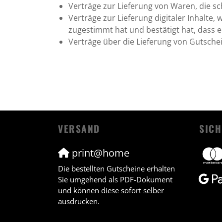
Verträge zur Lieferung von Waren, die s
Verträge zur Lieferung digitaler Inhalt
zugestimmt hat und bestätigt hat, dass e
Verträge über die Lieferung von Gutsche
VERSAND
SICH
print@home
Die bestellten Gutscheine erhalten
Sie umgehend als PDF-Dokument
und können diese sofort selber
ausdrucken.