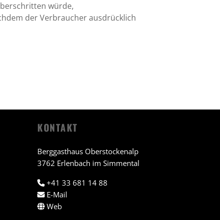
überschritten würde,
nachdem der Verbraucher ausdrücklich
KONTAKT
Berggasthaus Oberstockenalp
3762 Erlenbach im Simmental
+41 33 681 14 88
E-Mail
Web