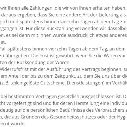
ir Ihnen alle Zahlungen, die wir von Ihnen erhalten haben, e
 daraus ergeben, dass Sie eine andere Art der Lieferung als
glich und spätestens binnen vierzehn Tagen ab dem Tag zur
egangen ist. Für diese Rückzahlung verwenden wir dasselbe 
n, es sei denn mit Ihnen wurde ausdrücklich etwas anderes 
et.
Fall spätestens binnen vierzehn Tagen ab dem Tag, an dem 
 übergeben. Die Frist ist gewahrt, wenn Sie die Waren vor 
sten der Rücksendung der Waren.
r Widerrufsfrist mit der Ausführung des Vertrags beginnen
 dem Anteil der bis zu dem Zeitpunkt, zu dem Sie uns über 
(z. B. teileingelöste Gutscheine, Dienstleistungen) im Ver
 bei bestimmten Verträgen gesetzlich ausgeschlossen ist. Di
cht vorgefertigt sind und für deren Herstellung eine indiv
ndeutig auf die persönlichen Bedürfnisse des Verbrauchers 
en, die aus Gründen des Gesundheitsschutzes oder der Hygi
fernt wurde,