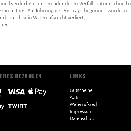
chnell verderben können oder deren Verfallsdatum schnell 
e, wenn mit der Ausführung des Vertrags begonnen wurde, 
r dadurch sein Widerrufsrecht verliert,
inen.
ERES BEZAHLEN
LINKS
Gutscheine
AGB
Widerrufsrecht
Impressum
Datenschutz