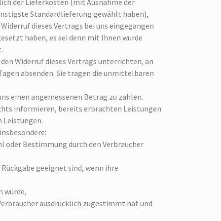
slich der Lieferkosten (mit Ausnahme der
günstigste Standardlieferung gewählt haben),
 Widerruf dieses Vertrags bei uns eingegangen
gesetzt haben, es sei denn mit Ihnen wurde
.
den Widerruf dieses Vertrags unterrichten, an
n Tagen absenden. Sie tragen die unmittelbaren
e uns einen angemessenen Betrag zu zahlen.
echts informieren, bereits erbrachten Leistungen
n Leistungen.
 insbesondere:
wahl oder Bestimmung durch den Verbraucher
r Rückgabe geeignet sind, wenn ihre
n würde,
 Verbraucher ausdrücklich zugestimmt hat und