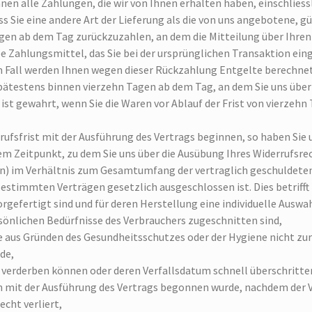
hnen alle Zahlungen, die wir von Ihnen erhalten haben, einschlies
ss Sie eine andere Art der Lieferung als die von uns angebotene, 
gen ab dem Tag zurückzuzahlen, an dem die Mitteilung über Ihren
be Zahlungsmittel, das Sie bei der ursprünglichen Transaktion ein
em Fall werden Ihnen wegen dieser Rückzahlung Entgelte berechnet
spätestens binnen vierzehn Tagen ab dem Tag, an dem Sie uns über 
 ist gewahrt, wenn Sie die Waren vor Ablauf der Frist von vierzeh
errufsfrist mit der Ausführung des Vertrags beginnen, so haben Si
dem Zeitpunkt, zu dem Sie uns über die Ausübung Ihres Widerrufsr
gen) im Verhältnis zum Gesamtumfang der vertraglich geschuldete
bestimmten Verträgen gesetzlich ausgeschlossen ist. Dies betrifft
vorgefertigt sind und für deren Herstellung eine individuelle Aus
rsönlichen Bedürfnisse des Verbrauchers zugeschnitten sind,
ie aus Gründen des Gesundheitsschutzes oder der Hygiene nicht zu
de,
l verderben können oder deren Verfallsdatum schnell überschritte
enn mit der Ausführung des Vertrags begonnen wurde, nachdem der
echt verliert,