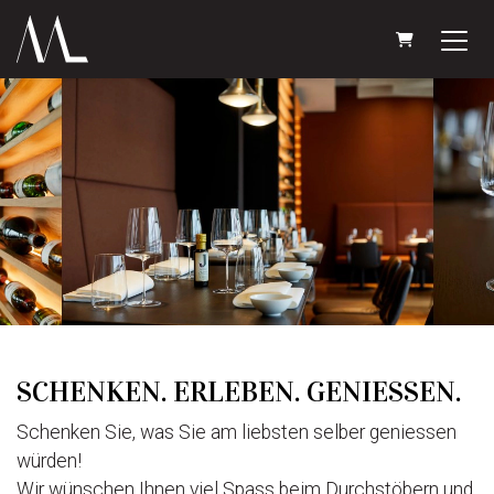
WARENKORB
SCHENKEN. ERLEBEN. GENIESSEN.
Schenken Sie, was Sie am liebsten selber geniessen
würden!
Wir wünschen Ihnen viel Spass beim Durchstöbern und