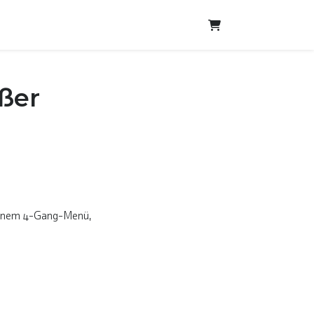
Warenkorb
ßer
feinem 4-Gang-Menü,