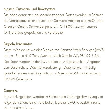
e-guma Gutschein- und Ticketsystem
Die oben genannten personenbezogenen Daten werden im Rahmen
der Vertragsabwicklung durch den Software-Anbieter e-guma® (Idea
Creation GmbH, Schweizergasse 21, CH-8001 Zürich) unseres
Online-Shops gespeichert und verarbeitet.
Digitale Infrastruktur
Diese Website verwendet Dienste von Amazon Web Services (AWS)
Inc., mit Sitz in 410 Terry Avenue North Seattle WA 98109, USA.
Die Daten werden in der EU verarbeitet und gespeichert. Angaben
zum Datenschutz:
Datenschutzerklärung
,
«Datenschutz»
,
«Häufig
gestellte Fragen zum Datenschutz»
,
«Datenschutz-Grundverordnung
(DSGVO)-Zentrum»
Datatrans
Ihre Zahlungsdaten werden im Rahmen der Zahlungsabwicklung von
folgendem Dienstleister verarbeitet: Datatrans AG, Kreuzbühlstrasse
26, CH-8008 Zürich.