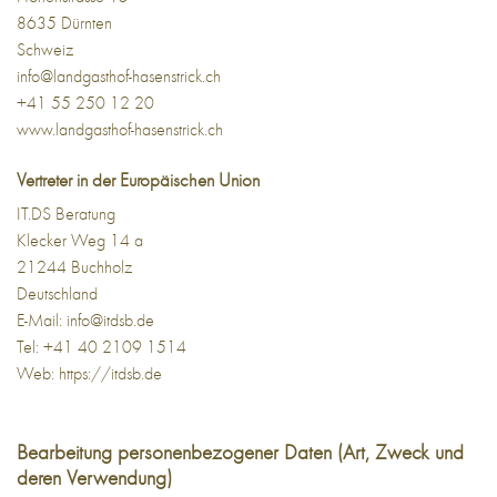
8635 Dürnten
Schweiz
info@landgasthof-hasenstrick.ch
+41 55 250 12 20
www.landgasthof-hasenstrick.ch
Vertreter in der Europäischen Union
IT.DS Beratung
Klecker Weg 14 a
21244 Buchholz
Deutschland
E-Mail:
info@itdsb.de
Tel: +41 40 2109 1514
Web:
https://itdsb.de
Bearbeitung personenbezogener Daten (Art, Zweck und
deren Verwendung)