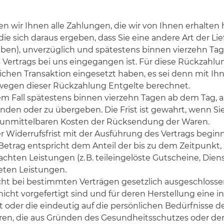
n wir Ihnen alle Zahlungen, die wir von Ihnen erhalten h
ie sich daraus ergeben, dass Sie eine andere Art der Li
aben), unverzüglich und spätestens binnen vierzehn T
s Vertrags bei uns eingegangen ist. Für diese Rückzahl
glichen Transaktion eingesetzt haben, es sei denn mit I
 wegen dieser Rückzahlung Entgelte berechnet.
em Fall spätestens binnen vierzehn Tagen ab dem Tag, 
nden oder zu übergeben. Die Frist ist gewahrt, wenn Sie
e unmittelbaren Kosten der Rücksendung der Waren.
der Widerrufsfrist mit der Ausführung des Vertrags begin
etrag entspricht dem Anteil der bis zu dem Zeitpunkt,
achten Leistungen (z. B. teileingelöste Gutscheine, Die
eten Leistungen.
cht bei bestimmten Verträgen gesetzlich ausgeschlossen i
 nicht vorgefertigt sind und für deren Herstellung eine
 oder die eindeutig auf die persönlichen Bedürfnisse d
Waren, die aus Gründen des Gesundheitsschutzes oder d