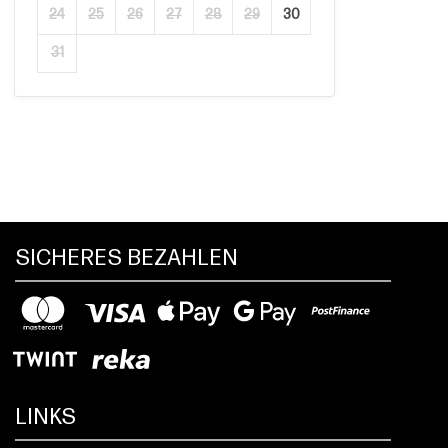
24
25
26
27
28
29
30
31
SICHERES BEZAHLEN
LINKS