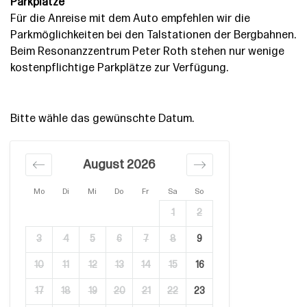
Parkplätze
Für die Anreise mit dem Auto empfehlen wir die
Parkmöglichkeiten bei den Talstationen der Bergbahnen.
Beim Resonanzzentrum Peter Roth stehen nur wenige
kostenpflichtige Parkplätze zur Verfügung.
Bitte wähle das gewünschte Datum.
August 2026
Mo
Di
Mi
Do
Fr
Sa
So
1
2
3
4
5
6
7
8
9
10
11
12
13
14
15
16
17
18
19
20
21
22
23