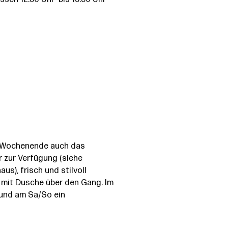
essen 12:30 Uhr bis 13:30 Uhr
m Wochenende auch das
 zur Verfügung (siehe
s), frisch und stilvoll
s mit Dusche über den Gang. Im
und am Sa/So ein